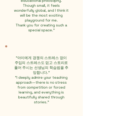
educational philosophy.
Though small, it feels
wonderfully global, and I think it
will be the most exciting
playground for me.
Thank you for creating such a
special space."
“아이에게 경쟁의 스트레스 없이
주입의 스트레스도 없고 스토리로
풀어 주시는 선생님의 학습법을 추
앙합니다.”
“I deeply admire your teaching
approach—there is no stress
from competition or forced
learning, and everything is
beautifully shared through
stories."