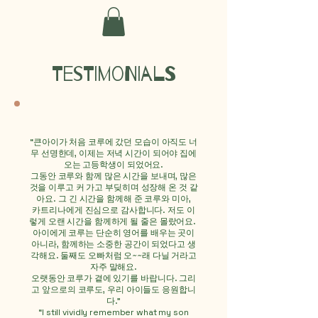
Testimonials
“
큰아이가 처음 코루에 갔던 모습이 아직도 너
무 선명한데, 이제는 저녁 시간이 되어야 집에
오는 고등학생이 되었어요.
그동안 코루와 함께 많은 시간을 보내며, 많은
것을 이루고 커 가고 부딪히며 성장해 온 것 같
아요. 그 긴 시간을 함께해 준 코루와 미아,
카트리나에게 진심으로 감사합니다. 저도 이
렇게 오랜 시간을 함께하게 될 줄은 몰랐어요.
아이에게 코루는 단순히 영어를 배우는 곳이
아니라, 함께하는 소중한 공간이 되었다고 생
각해요. 둘째도 오빠처럼 오~~래 다닐 거라고
자주 말해요.
오랫동안 코루가 곁에 있기를 바랍니다. 그리
고 앞으로의 코루도, 우리 아이들도 응원합니
다."
“
I still vividly remember what my son