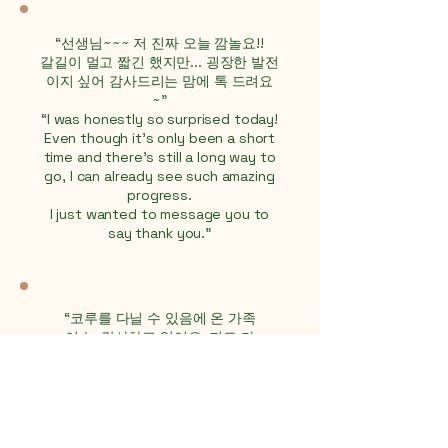
“선생님~~~ 저 진짜 오늘 깜놀요!!
갈길이 멀고 짧긴 했지만... 굉장한 발전
이지 싶어 감사드리는 맘에 톡 드려요
~”
“I was honestly so surprised today!
Even though it’s only been a short
time and there’s still a long way to
go, I can already see such amazing
progress.
I just wanted to message you to
say thank you."
“코루를 다닐 수 있음에 온 가족
이 늘 감사하고 있어요. 저도 가
정에서 아이들에게 도움이 될 수
있도록 노력할게요🍀”
“Our whole family is always
grateful that our child can
be part of Koru. I will do my