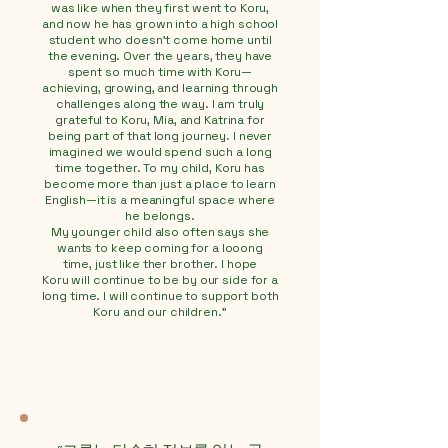
was like when they first went to Koru,
and now he has grown into a high school
student who doesn’t come home until
the evening. Over the years, they have
spent so much time with Koru—
achieving, growing, and learning through
challenges along the way. I am truly
grateful to Koru, Mia, and Katrina for
being part of that long journey. I never
imagined we would spend such a long
time together. To my child, Koru has
become more than just a place to learn
English—it is a meaningful space where
he belongs.
My younger child also often says she
wants to keep coming for a looong
time, just like ther brother. I hope
Koru will continue to be by our side for a
long time. I will continue to support both
Koru and our children."