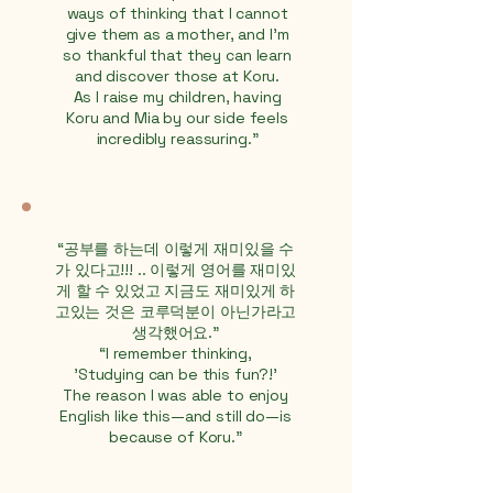
ways of thinking that I cannot
give them as a mother, and I’m
so thankful that they can learn
and discover those at Koru.
As I raise my children, having
Koru and Mia by our side feels
incredibly reassuring."
“공부를 하는데 이렇게 재미있을 수
가 있다고!!! .. 이렇게 영어를 재미있
게 할 수 있었고 지금도 재미있게 하
고있는 것은 코루덕분이 아닌가라고
생각했어요.”
“I remember thinking,
'Studying can be this fun?!'
The reason I was able to enjoy
English like this—and still do—is
because of Koru."