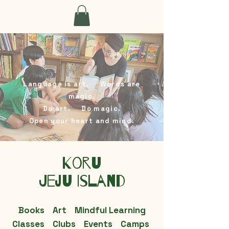
Language is art. Words are
magic.
Do art. Do magic.
Open your heart and mind.
Koru
Jeju Island
Books Art Mindful Learning
Classes Clubs Events Camps