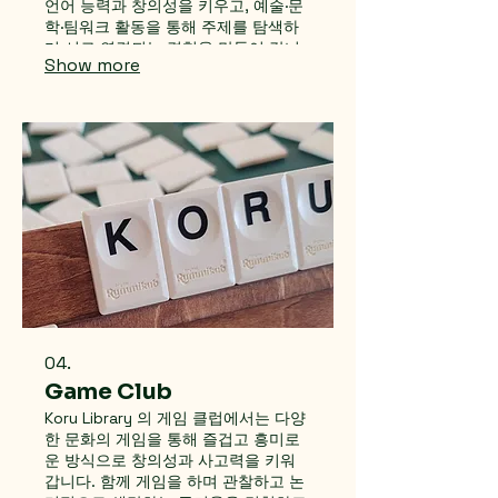
언어 능력과 창의성을 키우고, 예술·문
학·팀워크 활동을 통해 주제를 탐색하
며 서로 연결되는 경험을 만들어 갑니
Show more
다. 계절의 흐름 속에서 코루와 함께하
며, 살아 있는 문화적 환경 속에서 아이
들의 배움에 대한 즐거움과 호기심을
키워 보아요. Our Summer & Winter
Programs offer themed projects
and multicultural learning
experiences for children and
teens. Through engaging
activities, we foster creativity and
a sense of community, inviting
participants to explore diverse
cultures through history and art.
04.
Game Club
Koru Library 의 게임 클럽에서는 다양
한 문화의 게임을 통해 즐겁고 흥미로
운 방식으로 창의성과 사고력을 키워
갑니다. 함께 게임을 하며 관찰하고 논