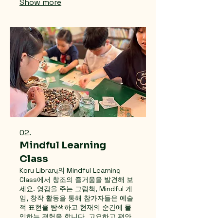
Show more
루와 함께 신나는 읽기와 표현의 여정
을 시작해 보아요. 수업은 영어로 진행
되며 초등 이상 모든 연령의 어린이와
청소년이 참여할 수 있습니다. Our
unique Reading & Writing Classes
at Koru nurture a love for
literature while helping students
develop expressive speaking and
writing skills.
02.
Mindful Learning
Class
Koru Library의 Mindful Learning
Class에서 창조의 즐거움을 발견해 보
세요. 영감을 주는 그림책, Mindful 게
임, 창작 활동을 통해 참가자들은 예술
적 표현을 탐색하고 현재의 순간에 몰
입하는 경험을 합니다. 고요하고 편안