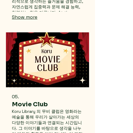
리적으로 생각하는 즐거움을 경험하고,
자연스럽게 집중력과 문제 해결 능력,
협력하는 힘을 기릅니다. At the
Show more
Game Club at Koru Library, we
nurture creativity and thinking
skills through engaging games
from diverse cultures. Members
enjoy observing, thinking logically,
and discovering strategies while
playing together. Through these
experiences, they naturally
develop problem-solving skills and
the ability to collaborate with
others.
05.
Movie Club
Koru Library 의 무비 클럽은 영화라는
예술을 통해 우리가 살아가는 세상의
다양한 이야기들과 연결되는 시간입니
다. 그 이야기를 바탕으로 생각을 나누