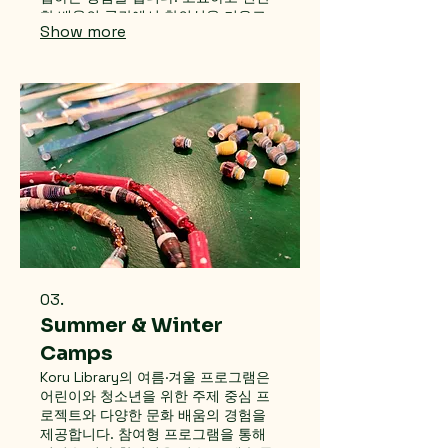
한 배움의 공간에서 창의성을 키우고,
Show more
자신과의 더 깊은 연결을 경험해 보아
요. 수업은 영어로 진행됩니다.
Discover the magic of creativity in
our Mindful Learning Class at Koru
Library. This engaging experience
combines inspiring picturebooks
with mindful games and art
projects, encouraging participants
to explore their artistic
expressions while cultivating
awareness and presence.
03.
Summer & Winter
Camps
Koru Library의 여름·겨울 프로그램은
어린이와 청소년을 위한 주제 중심 프
로젝트와 다양한 문화 배움의 경험을
제공합니다. 참여형 프로그램을 통해